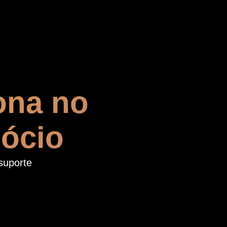
ona no
gócio
suporte