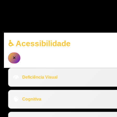
♿ Acessibilidade
✕
👁️
Deficiência Visual
🧠
Cognitiva