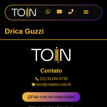
Nossos Projetos
Drica Guzzi
Contato
(11) 91144-0730
toin@criatoin.com.br
Fale com um especialista