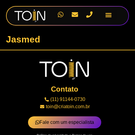
Nossos Projetos
Jasmed
Contato
(11) 91144-0730
toin@criatoin.com.br
Fale com um especialista