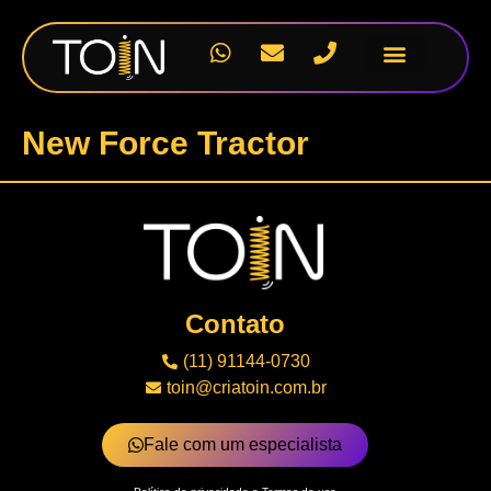
Nossos Projetos
New Force Tractor
Contato
(11) 91144-0730
toin@criatoin.com.br
Fale com um especialista