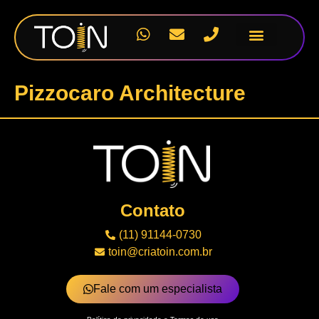
Nossos Projetos
Pizzocaro Architecture
Contato
(11) 91144-0730
toin@criatoin.com.br
Fale com um especialista